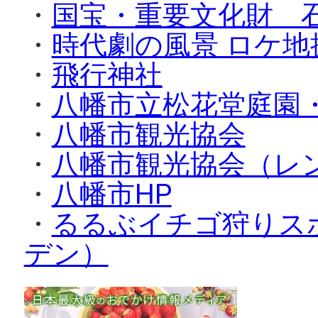
・
国宝・重要文化財 
・
時代劇の風景 ロケ
・
飛行神社
・
八幡市立松花堂庭園
・
八幡市観光協会
・
八幡市観光協会（レ
・
八幡市HP
・
るるぶイチゴ狩りス
デン）