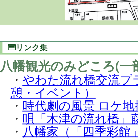
リンク集
八幡観光のみどころ(一
・
やわた流れ橋交流プ
憩・イベント）
・
時代劇の風景 ロケ地
・
唄「木津の流れ橋」
・
八幡家（「四季彩館